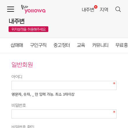
내주변
지역
내주변
위치설정을 허용해주세요
샵매매
구인구직
중고장터
교육
커뮤니티
무료홍
일반회원
아이디
영문자, 숫자, _ 만 입력 가능. 최소 3자이상
비밀번호
비밀번호 확인