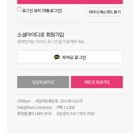
로그인 유지 (자동로그인)
아이디/패스워드 찾기
소셜아이디로 회원가입
협력업체는 아이디 로그인을 이용해주세요.
카카오 로그인
일반회원가입
제휴점 회원가입
(주)Baro
사업자등록번호 : 525-88-01675
help@baro.company
카톡 1:1상담
통합콜센터 1688-3935
상담문의 010-7305-7950